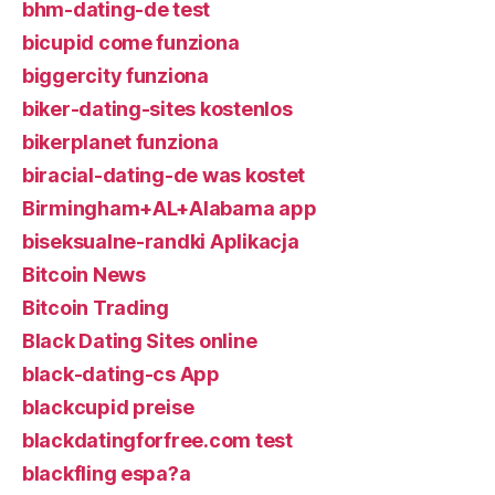
bhm-dating-de test
bicupid come funziona
biggercity funziona
biker-dating-sites kostenlos
bikerplanet funziona
biracial-dating-de was kostet
Birmingham+AL+Alabama app
biseksualne-randki Aplikacja
Bitcoin News
Bitcoin Trading
Black Dating Sites online
black-dating-cs App
blackcupid preise
blackdatingforfree.com test
blackfling espa?a