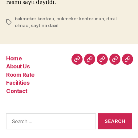
rəsmi saytı deyildi.
bukmeker kontoru
,
bukmeker kontorunun
,
daxil
Tags
olmaq
,
saytına daxil
Home
Home
About
Room
Facilities
Con
About Us
Us
Rate
Room Rate
Facilities
Contact
Search
for: