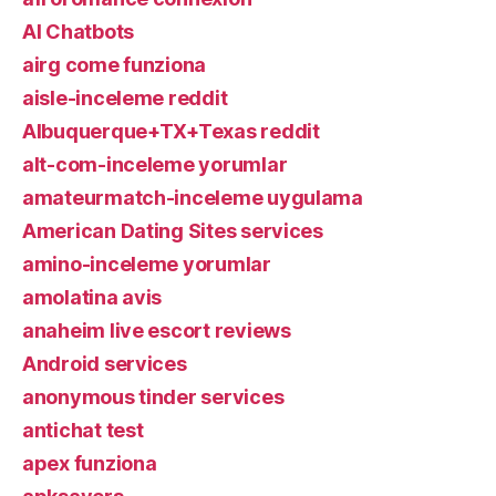
AI Chatbots
airg come funziona
aisle-inceleme reddit
Albuquerque+TX+Texas reddit
alt-com-inceleme yorumlar
amateurmatch-inceleme uygulama
American Dating Sites services
amino-inceleme yorumlar
amolatina avis
anaheim live escort reviews
Android services
anonymous tinder services
antichat test
apex funziona