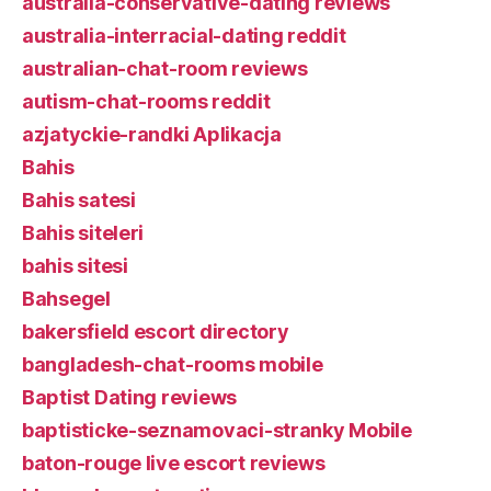
australia-conservative-dating reviews
australia-interracial-dating reddit
australian-chat-room reviews
autism-chat-rooms reddit
azjatyckie-randki Aplikacja
Bahis
Bahis satesi
Bahis siteleri
bahis sitesi
Bahsegel
bakersfield escort directory
bangladesh-chat-rooms mobile
Baptist Dating reviews
baptisticke-seznamovaci-stranky Mobile
baton-rouge live escort reviews