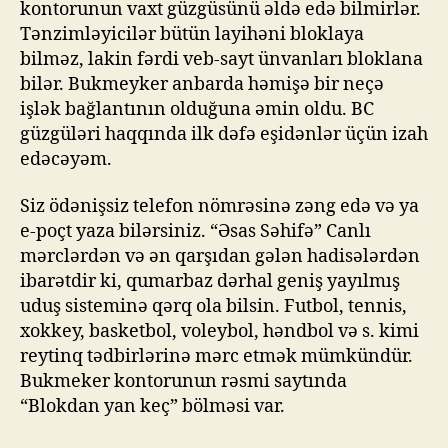
kontorunun vaxt güzgüsünü əldə edə bilmirlər.
Tənzimləyicilər bütün layihəni bloklaya
bilməz, lakin fərdi veb-sayt ünvanları bloklana
bilər. Bukmeyker anbarda həmişə bir neçə
işlək bağlantının olduğuna əmin oldu. BC
güzgüləri haqqında ilk dəfə eşidənlər üçün izah
edəcəyəm.
Siz ödənişsiz telefon nömrəsinə zəng edə və ya
e-poçt yaza bilərsiniz. “Əsas Səhifə” Canlı
mərclərdən və ən qarşıdan gələn hadisələrdən
ibarətdir ki, qumarbaz dərhal geniş yayılmış
uduş sisteminə qərq ola bilsin. Futbol, ​​tennis,
xokkey, basketbol, ​​voleybol, həndbol və s. kimi
reytinq tədbirlərinə mərc etmək mümkündür.
Bukmeker kontorunun rəsmi saytında
“Blokdan yan keç” bölməsi var.