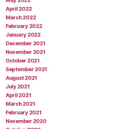
May 2022
April 2022
March 2022
February 2022
January 2022
December 2021
November 2021
October 2021
September 2021
August 2021
July 2021
April 2021
March 2021
February 2021
November 2020