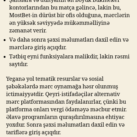
Şanslara və dünyanın ən böyük bukmeker
kontorlarından bu matça gəlincə, lakin bu,
MostBet-in dürüst bir ofis olduğuna, mərclərin
ən yüksək səviyyədə mükəmməlliyinə
zəmanət verir.
Və daha sonra şəxsi məlumatları daxil edin və
mərclərə giriş açıqdır.
Tətbiq eyni funksiyalara malikdir, lakin rəsmi
saytdır.
Yeganə yol tematik resurslar və sosial
şəbəkələrdə mərc oynamağa həsr olunmuş
ictimaiyyətdir. Qeyri-istifadəçilər alternativ
mərc platformasından faydalanırlar, çünki bu
platforma onları vergi ödəməyə məcbur etmir.
Əlavə proqramların quraşdırılmasına ehtiyac
yoxdur. Sonra şəxsi məlumatları daxil edin və
tariflərə giriş açıqdır.