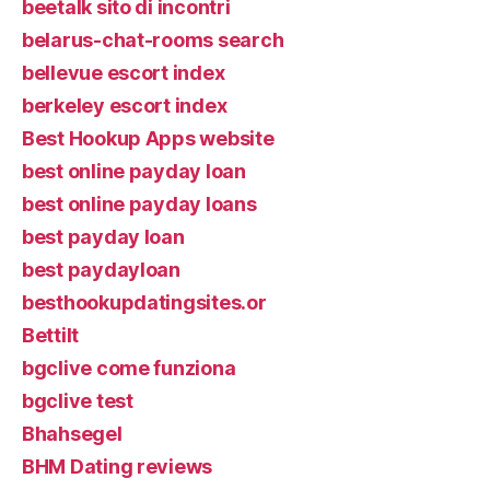
beetalk sito di incontri
belarus-chat-rooms search
bellevue escort index
berkeley escort index
Best Hookup Apps website
best online payday loan
best online payday loans
best payday loan
best paydayloan
besthookupdatingsites.or
Bettilt
bgclive come funziona
bgclive test
Bhahsegel
BHM Dating reviews