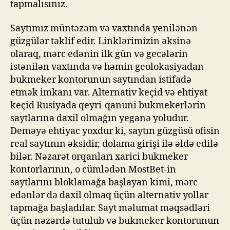
tapmalısınız.
Saytımız müntəzəm və vaxtında yenilənən
güzgülər təklif edir. Linklərimizin əksinə
olaraq, mərc edənin ilk gün və gecələrin
istənilən vaxtında və həmin geolokasiyadan
bukmeker kontorunun saytından istifadə
etmək imkanı var. Alternativ keçid və ehtiyat
keçid Rusiyada qeyri-qanuni bukmekerlərin
saytlarına daxil olmağın yeganə yoludur.
Deməyə ehtiyac yoxdur ki, saytın güzgüsü ofisin
real saytının əksidir, dolama girişi ilə əldə edilə
bilər. Nəzarət orqanları xarici bukmeker
kontorlarının, o cümlədən MostBet-in
saytlarını bloklamağa başlayan kimi, mərc
edənlər də daxil olmaq üçün alternativ yollar
tapmağa başladılar. Sayt məlumat məqsədləri
üçün nəzərdə tutulub və bukmeker kontorunun