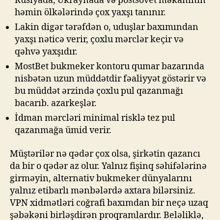
Rusiyada, Ukraynada və postsovet məkanının
həmin ölkələrində çox yaxşı tanınır.
Lakin digər tərəfdən o, uduşlar baxımından
yaxşı nəticə verir, çoxlu mərclər keçir və
qəhvə yaxşıdır.
MostBet bukmeker kontoru qumar bazarında
nisbətən uzun müddətdir fəaliyyət göstərir və
bu müddət ərzində çoxlu pul qazanmağı
bacarıb. azarkeşlər.
İdman mərcləri minimal risklə tez pul
qazanmağa ümid verir.
Müştərilər nə qədər çox olsa, şirkətin qazancı
da bir o qədər az olur. Yalnız fişinq səhifələrinə
girməyin, alternativ bukmeker dünyalarını
yalnız etibarlı mənbələrdə axtara bilərsiniz.
VPN xidmətləri coğrafi baxımdan bir neçə uzaq
şəbəkəni birləşdirən proqramlardır. Beləliklə,