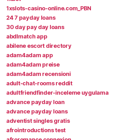
1xslots-casino-online.com_PBN
24 7 payday loans
30 day pay day loans
abdlmatch app
abilene escort directory
adam4adam app
adam4adam preise
adam4adam recensioni
adult-chat-rooms reddit
adultfriendfinder-inceleme uygulama
advance payday loan
advance payday loans
adventist singles gratis
afrointroductions test
afroromance connexion