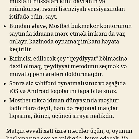
müxtəlif nüsxələri kimi davranın və
mümkünsə, rəsmi lisenziyalı versiyasından
istifadə edin. sayt.
Bundan əlavə, Mostbet bukmeker kontorunun
saytında idmana mərc etmək imkanı da var,
onlayn kazinoda oynamaq imkanı həyata
keçirilir.
Birincisi ediləcək şey “qeydiyyat” bölməsinə
daxil olmaq, qeydiyyat metodunu seçmək və
müvafiq pəncərələri doldurmaqdır.
Sonra siz səhifəni oynatmalısınız və aşağıda
iOS və Android loqolarını tapa bilərsiniz.
Mostbet təkcə idman dünyasında məşhur
tədbirlərə deyil, həm də regional matçlar
liqasına, ikinci, üçüncü sıraya malikdir.
Matçın əvvəli xətt üzrə mərclər üçün, o, oyunun
başlamasına çox az qaldıqda, bunu edəcək. Və