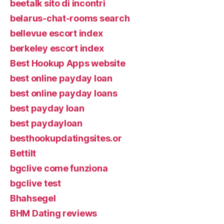
beetalk sito di incontri
belarus-chat-rooms search
bellevue escort index
berkeley escort index
Best Hookup Apps website
best online payday loan
best online payday loans
best payday loan
best paydayloan
besthookupdatingsites.or
Bettilt
bgclive come funziona
bgclive test
Bhahsegel
BHM Dating reviews