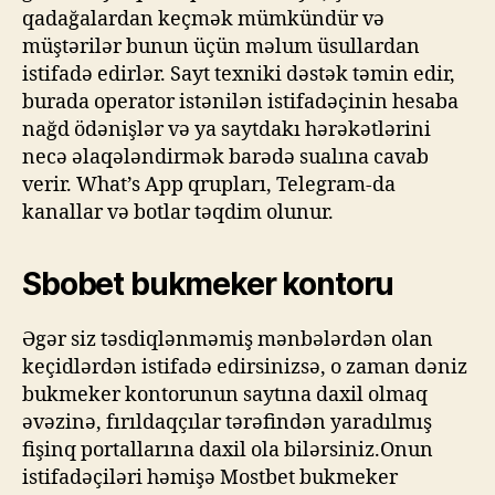
qadağalardan keçmək mümkündür və
müştərilər bunun üçün məlum üsullardan
istifadə edirlər. Sayt texniki dəstək təmin edir,
burada operator istənilən istifadəçinin hesaba
nağd ödənişlər və ya saytdakı hərəkətlərini
necə əlaqələndirmək barədə sualına cavab
verir. What’s App qrupları, Telegram-da
kanallar və botlar təqdim olunur.
Sbobet bukmeker kontoru
Əgər siz təsdiqlənməmiş mənbələrdən olan
keçidlərdən istifadə edirsinizsə, o zaman dəniz
bukmeker kontorunun saytına daxil olmaq
əvəzinə, fırıldaqçılar tərəfindən yaradılmış
fişinq portallarına daxil ola bilərsiniz.Onun
istifadəçiləri həmişə Mostbet bukmeker