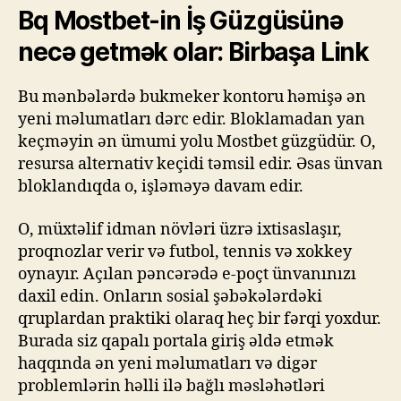
Bq Mostbet-in İş Güzgüsünə
necə getmək olar: Birbaşa Link
Bu mənbələrdə bukmeker kontoru həmişə ən
yeni məlumatları dərc edir. Bloklamadan yan
keçməyin ən ümumi yolu Mostbet güzgüdür. O,
resursa alternativ keçidi təmsil edir. Əsas ünvan
bloklandıqda o, işləməyə davam edir.
O, müxtəlif idman növləri üzrə ixtisaslaşır,
proqnozlar verir və futbol, ​​tennis və xokkey
oynayır. Açılan pəncərədə e-poçt ünvanınızı
daxil edin. Onların sosial şəbəkələrdəki
qruplardan praktiki olaraq heç bir fərqi yoxdur.
Burada siz qapalı portala giriş əldə etmək
haqqında ən yeni məlumatları və digər
problemlərin həlli ilə bağlı məsləhətləri