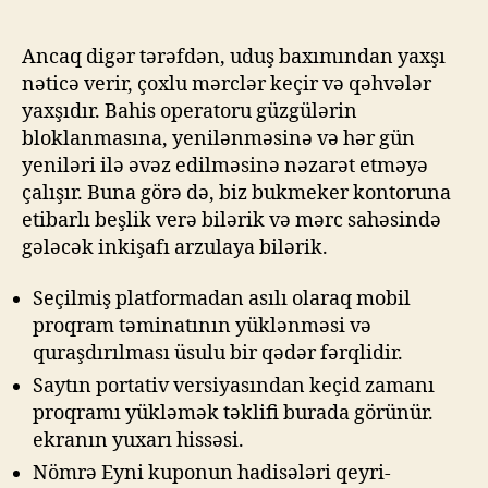
Güzgü
2022-
Ancaq digər tərəfdən, uduş baxımından yaxşı
ci
nəticə verir, çoxlu mərclər keçir və qəhvələr
ildə
yaxşıdır. Bahis operatoru güzgülərin
işləyir
bloklanmasına, yenilənməsinə və hər gün
yeniləri ilə əvəz edilməsinə nəzarət etməyə
çalışır. Buna görə də, biz bukmeker kontoruna
etibarlı beşlik verə bilərik və mərc sahəsində
gələcək inkişafı arzulaya bilərik.
Seçilmiş platformadan asılı olaraq mobil
proqram təminatının yüklənməsi və
quraşdırılması üsulu bir qədər fərqlidir.
Saytın portativ versiyasından keçid zamanı
proqramı yükləmək təklifi burada görünür.
ekranın yuxarı hissəsi.
Nömrə Eyni kuponun hadisələri qeyri-