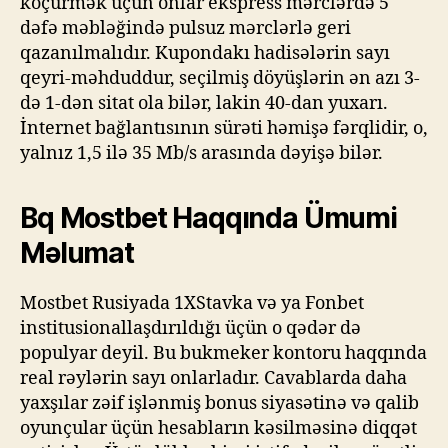
köçürmək üçün onlar ekspress mərclərdə 5
dəfə məbləğində pulsuz mərclərlə geri
qazanılmalıdır. Kupondakı hadisələrin sayı
qeyri-məhduddur, seçilmiş döyüşlərin ən azı 3-
də 1-dən sitat ola bilər, lakin 40-dan yuxarı.
İnternet bağlantısının sürəti həmişə fərqlidir, o,
yalnız 1,5 ilə 35 Mb/s arasında dəyişə bilər.
Bq Mostbet Haqqında Ümumi
Məlumat
Mostbet Rusiyada 1XStavka və ya Fonbet
institusionallaşdırıldığı üçün o qədər də
populyar deyil. Bu bukmeker kontoru haqqında
real rəylərin sayı onlarladır. Cavablarda daha
yaxşılar zəif işlənmiş bonus siyasətinə və qalib
oyunçular üçün hesabların kəsilməsinə diqqət