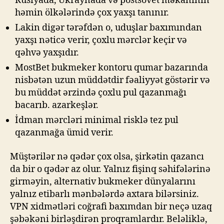
Rusiyada, Ukraynada və postsovet məkanının
həmin ölkələrində çox yaxşı tanınır.
Lakin digər tərəfdən o, uduşlar baxımından
yaxşı nəticə verir, çoxlu mərclər keçir və
qəhvə yaxşıdır.
MostBet bukmeker kontoru qumar bazarında
nisbətən uzun müddətdir fəaliyyət göstərir və
bu müddət ərzində çoxlu pul qazanmağı
bacarıb. azarkeşlər.
İdman mərcləri minimal risklə tez pul
qazanmağa ümid verir.
Müştərilər nə qədər çox olsa, şirkətin qazancı
da bir o qədər az olur. Yalnız fişinq səhifələrinə
girməyin, alternativ bukmeker dünyalarını
yalnız etibarlı mənbələrdə axtara bilərsiniz.
VPN xidmətləri coğrafi baxımdan bir neçə uzaq
şəbəkəni birləşdirən proqramlardır. Beləliklə,