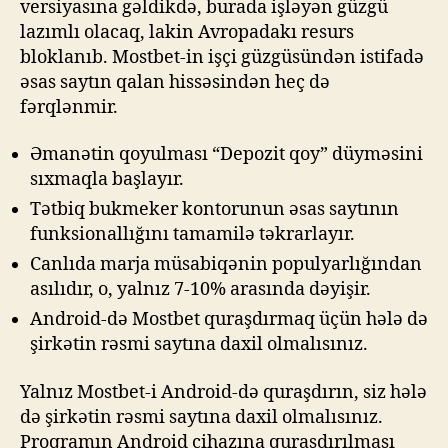
versiyasına gəldikdə, burada işləyən güzgü
lazımlı olacaq, lakin Avropadakı resurs
bloklanıb. Mostbet-in işçi güzgüsündən istifadə
əsas saytın qalan hissəsindən heç də
fərqlənmir.
Əmanətin qoyulması “Depozit qoy” düyməsini
sıxmaqla başlayır.
Tətbiq bukmeker kontorunun əsas saytının
funksionallığını tamamilə təkrarlayır.
Canlıda marja müsabiqənin populyarlığından
asılıdır, o, yalnız 7-10% arasında dəyişir.
Android-də Mostbet quraşdırmaq üçün hələ də
şirkətin rəsmi saytına daxil olmalısınız.
Yalnız Mostbet-i Android-də quraşdırın, siz hələ
də şirkətin rəsmi saytına daxil olmalısınız.
Proqramın Android cihazına quraşdırılması