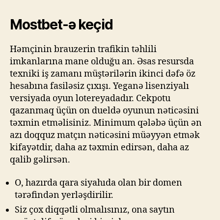
Mostbet-ə keçid
Həmçinin brauzerin trafikin təhlili
imkanlarına mane olduğu an. Əsas resursda
texniki iş zamanı müştərilərin ikinci dəfə öz
hesabına fasiləsiz çıxışı. Yeganə lisenziyalı
versiyada oyun lotereyadadır. Cekpotu
qazanmaq üçün on dueldə oyunun nəticəsini
təxmin etməlisiniz. Minimum qələbə üçün ən
azı doqquz matçın nəticəsini müəyyən etmək
kifayətdir, daha az təxmin edirsən, daha az
qalib gəlirsən.
O, hazırda qara siyahıda olan bir domen
tərəfindən yerləşdirilir.
Siz çox diqqətli olmalısınız, ona saytın