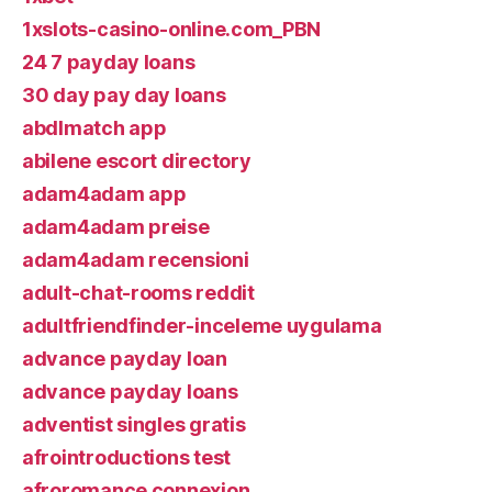
1xslots-casino-online.com_PBN
24 7 payday loans
30 day pay day loans
abdlmatch app
abilene escort directory
adam4adam app
adam4adam preise
adam4adam recensioni
adult-chat-rooms reddit
adultfriendfinder-inceleme uygulama
advance payday loan
advance payday loans
adventist singles gratis
afrointroductions test
afroromance connexion