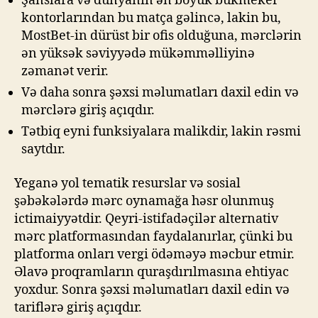
Şanslara və dünyanın ən böyük bukmeker
kontorlarından bu matça gəlincə, lakin bu,
MostBet-in dürüst bir ofis olduğuna, mərclərin
ən yüksək səviyyədə mükəmməlliyinə
zəmanət verir.
Və daha sonra şəxsi məlumatları daxil edin və
mərclərə giriş açıqdır.
Tətbiq eyni funksiyalara malikdir, lakin rəsmi
saytdır.
Yeganə yol tematik resurslar və sosial
şəbəkələrdə mərc oynamağa həsr olunmuş
ictimaiyyətdir. Qeyri-istifadəçilər alternativ
mərc platformasından faydalanırlar, çünki bu
platforma onları vergi ödəməyə məcbur etmir.
Əlavə proqramların quraşdırılmasına ehtiyac
yoxdur. Sonra şəxsi məlumatları daxil edin və
tariflərə giriş açıqdır.