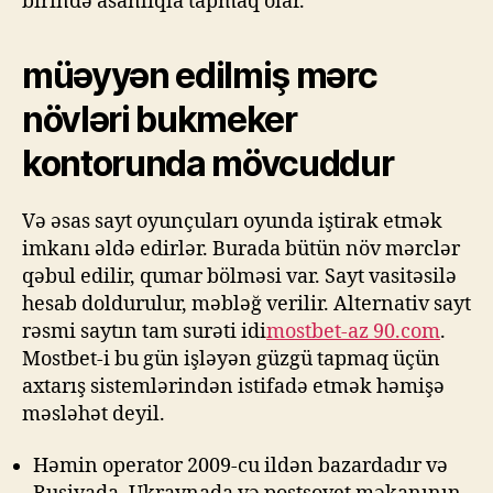
birində asanlıqla tapmaq olar.
müəyyən edilmiş mərc
növləri bukmeker
kontorunda mövcuddur
Və əsas sayt oyunçuları oyunda iştirak etmək
imkanı əldə edirlər. Burada bütün növ mərclər
qəbul edilir, qumar bölməsi var. Sayt vasitəsilə
hesab doldurulur, məbləğ verilir. Alternativ sayt
rəsmi saytın tam surəti idi
mostbet-az 90.com
.
Mostbet-i bu gün işləyən güzgü tapmaq üçün
axtarış sistemlərindən istifadə etmək həmişə
məsləhət deyil.
Həmin operator 2009-cu ildən bazardadır və