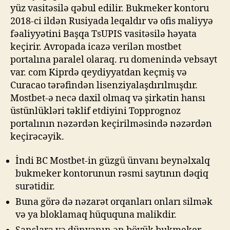
yüz vasitəsilə qəbul edilir. Bukmeker kontoru
2018-ci ildən Rusiyada leqaldır və ofis maliyyə
fəaliyyətini Başqa TsUPIS vasitəsilə həyata
keçirir. Avropada icazə verilən mostbet
portalına paralel olaraq. ru domenində vebsayt
var. com Kiprdə qeydiyyatdan keçmiş və
Curacao tərəfindən lisenziyalaşdırılmışdır.
Mostbet-ə necə daxil olmaq və şirkətin hansı
üstünlükləri təklif etdiyini Topprognoz
portalının nəzərdən keçirilməsində nəzərdən
keçirəcəyik.
İndi BC Mostbet-in güzgü ünvanı beynəlxalq
bukmeker kontorunun rəsmi saytının dəqiq
surətidir.
Buna görə də nəzarət orqanları onları silmək
və ya bloklamaq hüququna malikdir.