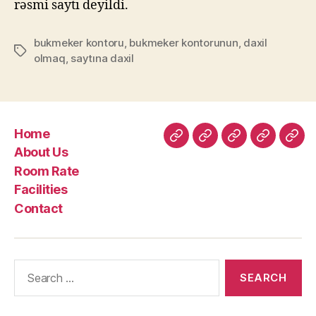
rəsmi saytı deyildi.
bukmeker kontoru
,
bukmeker kontorunun
,
daxil
Tags
olmaq
,
saytına daxil
Home
Home
About
Room
Facilities
Con
About Us
Us
Rate
Room Rate
Facilities
Contact
Search
for: