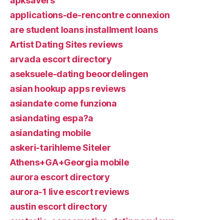
apksavers
applications-de-rencontre connexion
are student loans installment loans
Artist Dating Sites reviews
arvada escort directory
aseksuele-dating beoordelingen
asian hookup apps reviews
asiandate come funziona
asiandating espa?a
asiandating mobile
askeri-tarihleme Siteler
Athens+GA+Georgia mobile
aurora escort directory
aurora-1 live escort reviews
austin escort directory