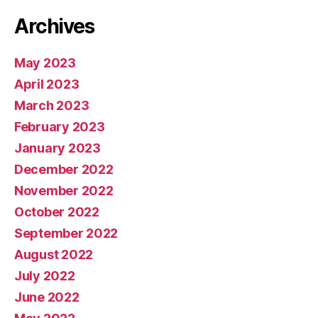
Archives
May 2023
April 2023
March 2023
February 2023
January 2023
December 2022
November 2022
October 2022
September 2022
August 2022
July 2022
June 2022