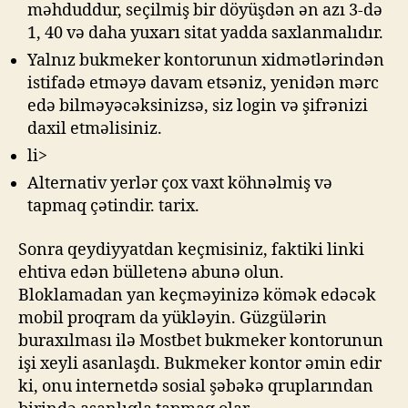
məhduddur, seçilmiş bir döyüşdən ən azı 3-də
1, 40 və daha yuxarı sitat yadda saxlanmalıdır.
Yalnız bukmeker kontorunun xidmətlərindən
istifadə etməyə davam etsəniz, yenidən mərc
edə bilməyəcəksinizsə, siz login və şifrənizi
daxil etməlisiniz.
li>
Alternativ yerlər çox vaxt köhnəlmiş və
tapmaq çətindir. tarix.
Sonra qeydiyyatdan keçmisiniz, faktiki linki
ehtiva edən bülletenə abunə olun.
Bloklamadan yan keçməyinizə kömək edəcək
mobil proqram da yükləyin. Güzgülərin
buraxılması ilə Mostbet bukmeker kontorunun
işi xeyli asanlaşdı. Bukmeker kontor əmin edir
ki, onu internetdə sosial şəbəkə qruplarından