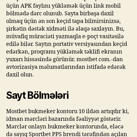
üçün APK faylını yükləmək üçün link mobil
bölmədə dərc olunub. Sayta birbaşa daxil
olmaq üçün ən son keçid tapa bilmirsinizsə,
şirkətin dəstək xidməti ilə əlaqə saxlayın. Bu,
müvafiq müraciəti yazmaqla e-poçt vasitəsilə
edilə bilər. Saytın portativ versiyasından keçid
edərkən, proqramı yükləmək təklifi ekranın
yuxarı hissəsində görünür. mostbet com.-dan
avtorizasiya məlumatlarından istifadə edərək
daxil olun.
Sayt Bölmələri
Mostbet bukmeker kontoru 10 ildən artıqdır ki,
idman mərcləri bazarında fəaliyyət göstərir.
Mərclər onlayn bukmeker kontorunda, eləcə
də sayıq Sportbet PPS brendi tərəfindən açılan