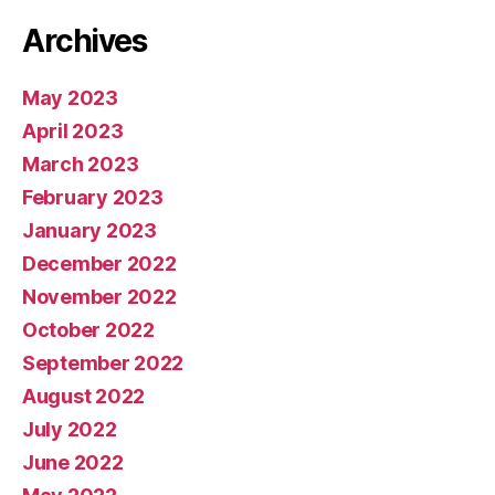
Archives
May 2023
April 2023
March 2023
February 2023
January 2023
December 2022
November 2022
October 2022
September 2022
August 2022
July 2022
June 2022