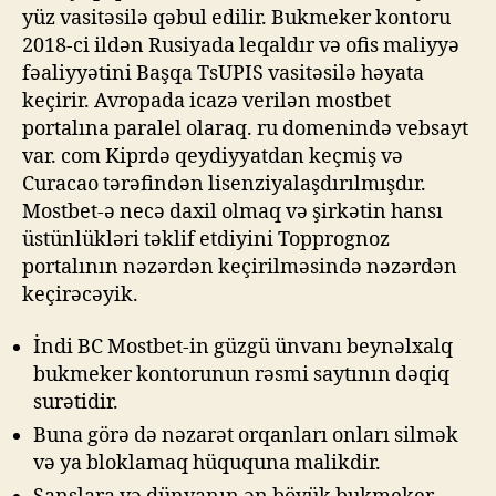
yüz vasitəsilə qəbul edilir. Bukmeker kontoru
2018-ci ildən Rusiyada leqaldır və ofis maliyyə
fəaliyyətini Başqa TsUPIS vasitəsilə həyata
keçirir. Avropada icazə verilən mostbet
portalına paralel olaraq. ru domenində vebsayt
var. com Kiprdə qeydiyyatdan keçmiş və
Curacao tərəfindən lisenziyalaşdırılmışdır.
Mostbet-ə necə daxil olmaq və şirkətin hansı
üstünlükləri təklif etdiyini Topprognoz
portalının nəzərdən keçirilməsində nəzərdən
keçirəcəyik.
İndi BC Mostbet-in güzgü ünvanı beynəlxalq
bukmeker kontorunun rəsmi saytının dəqiq
surətidir.
Buna görə də nəzarət orqanları onları silmək
və ya bloklamaq hüququna malikdir.