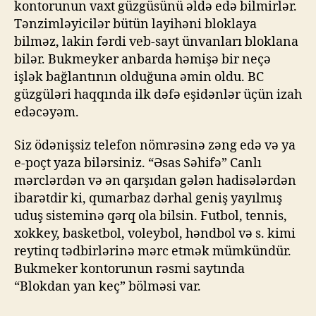
kontorunun vaxt güzgüsünü əldə edə bilmirlər.
Tənzimləyicilər bütün layihəni bloklaya
bilməz, lakin fərdi veb-sayt ünvanları bloklana
bilər. Bukmeyker anbarda həmişə bir neçə
işlək bağlantının olduğuna əmin oldu. BC
güzgüləri haqqında ilk dəfə eşidənlər üçün izah
edəcəyəm.
Siz ödənişsiz telefon nömrəsinə zəng edə və ya
e-poçt yaza bilərsiniz. “Əsas Səhifə” Canlı
mərclərdən və ən qarşıdan gələn hadisələrdən
ibarətdir ki, qumarbaz dərhal geniş yayılmış
uduş sisteminə qərq ola bilsin. Futbol, ​​tennis,
xokkey, basketbol, ​​voleybol, həndbol və s. kimi
reytinq tədbirlərinə mərc etmək mümkündür.
Bukmeker kontorunun rəsmi saytında
“Blokdan yan keç” bölməsi var.