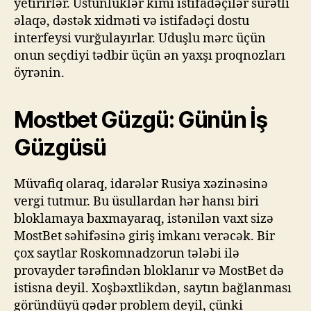
yetirirlər. Üstünlüklər kimi istifadəçilər sürətli
əlaqə, dəstək xidməti və istifadəçi dostu
interfeysi vurğulayırlar. Uduşlu mərc üçün
onun seçdiyi tədbir üçün ən yaxşı proqnozları
öyrənin.
Mostbet Güzgü: Günün İş
Güzgüsü
Müvafiq olaraq, idarələr Rusiya xəzinəsinə
vergi tutmur. Bu üsullardan hər hansı biri
bloklamaya baxmayaraq, istənilən vaxt sizə
MostBet səhifəsinə giriş imkanı verəcək. Bir
çox saytlar Roskomnadzorun tələbi ilə
provayder tərəfindən bloklanır və MostBet də
istisna deyil. Xoşbəxtlikdən, saytın bağlanması
göründüyü qədər problem deyil, çünki