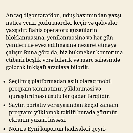
Güzgü
2022-
Ancaq digər tərəfdən, uduş baxımından yaxşı
ci
nəticə verir, çoxlu mərclər keçir və qəhvələr
ildə
yaxşıdır. Bahis operatoru güzgülərin
işləyir
bloklanmasına, yenilənməsinə və hər gün
yeniləri ilə əvəz edilməsinə nəzarət etməyə
çalışır. Buna görə də, biz bukmeker kontoruna
etibarlı beşlik verə bilərik və mərc sahəsində
gələcək inkişafı arzulaya bilərik.
Seçilmiş platformadan asılı olaraq mobil
proqram təminatının yüklənməsi və
quraşdırılması üsulu bir qədər fərqlidir.
Saytın portativ versiyasından keçid zamanı
proqramı yükləmək təklifi burada görünür.
ekranın yuxarı hissəsi.
Nömrə Eyni kuponun hadisələri qeyri-