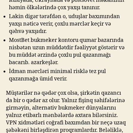
Rusiyada, Ukraynada və postsovet məkanının
həmin ölkələrində çox yaxşı tanınır.
Lakin digər tərəfdən o, uduşlar baxımından
yaxşı nəticə verir, çoxlu mərclər keçir və
qəhvə yaxşıdır.
MostBet bukmeker kontoru qumar bazarında
nisbətən uzun müddətdir fəaliyyət göstərir və
bu müddət ərzində çoxlu pul qazanmağı
bacarıb. azarkeşlər.
İdman mərcləri minimal risklə tez pul
qazanmağa ümid verir.
Müştərilər nə qədər çox olsa, şirkətin qazancı
da bir o qədər az olur. Yalnız fişinq səhifələrinə
girməyin, alternativ bukmeker dünyalarını
yalnız etibarlı mənbələrdə axtara bilərsiniz.
VPN xidmətləri coğrafi baxımdan bir neçə uzaq
şəbəkəni birləşdirən proqramlardır. Beləliklə,