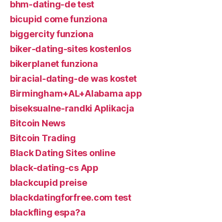
bhm-dating-de test
bicupid come funziona
biggercity funziona
biker-dating-sites kostenlos
bikerplanet funziona
biracial-dating-de was kostet
Birmingham+AL+Alabama app
biseksualne-randki Aplikacja
Bitcoin News
Bitcoin Trading
Black Dating Sites online
black-dating-cs App
blackcupid preise
blackdatingforfree.com test
blackfling espa?a