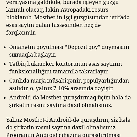
versiyasına gəldikdə, burada işləyən güzgü
lazımlı olacaq, lakin Avropadakı resurs
bloklanıb. Mostbet-in işçi güzgüsündən istifadə
əsas saytın qalan hissəsindən heç də
fərqlənmir.
Əmanətin qoyulması “Depozit qoy” düyməsini
sıxmaqla başlayır.
Tətbiq bukmeker kontorunun əsas saytının
funksionallığını tamamilə təkrarlayır.
Canlıda marja müsabiqənin populyarlığından
asılıdır, o, yalnız 7-10% arasında dəyişir.
Android-də Mostbet quraşdırmaq üçün hələ də
şirkətin rəsmi saytına daxil olmalısınız.
Yalnız Mostbet-i Android-də quraşdırın, siz hələ
də şirkətin rəsmi saytına daxil olmalısınız.
Proqramın Android cihazına quraşdırılması