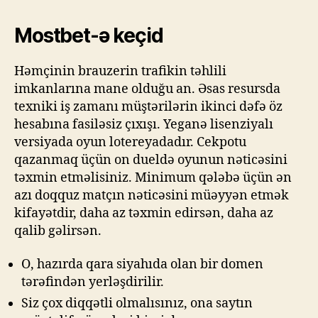
Mostbet-ə keçid
Həmçinin brauzerin trafikin təhlili
imkanlarına mane olduğu an. Əsas resursda
texniki iş zamanı müştərilərin ikinci dəfə öz
hesabına fasiləsiz çıxışı. Yeganə lisenziyalı
versiyada oyun lotereyadadır. Cekpotu
qazanmaq üçün on dueldə oyunun nəticəsini
təxmin etməlisiniz. Minimum qələbə üçün ən
azı doqquz matçın nəticəsini müəyyən etmək
kifayətdir, daha az təxmin edirsən, daha az
qalib gəlirsən.
O, hazırda qara siyahıda olan bir domen
tərəfindən yerləşdirilir.
Siz çox diqqətli olmalısınız, ona saytın