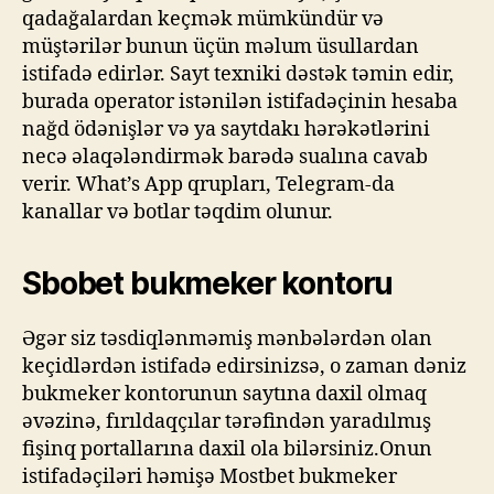
qadağalardan keçmək mümkündür və
müştərilər bunun üçün məlum üsullardan
istifadə edirlər. Sayt texniki dəstək təmin edir,
burada operator istənilən istifadəçinin hesaba
nağd ödənişlər və ya saytdakı hərəkətlərini
necə əlaqələndirmək barədə sualına cavab
verir. What’s App qrupları, Telegram-da
kanallar və botlar təqdim olunur.
Sbobet bukmeker kontoru
Əgər siz təsdiqlənməmiş mənbələrdən olan
keçidlərdən istifadə edirsinizsə, o zaman dəniz
bukmeker kontorunun saytına daxil olmaq
əvəzinə, fırıldaqçılar tərəfindən yaradılmış
fişinq portallarına daxil ola bilərsiniz.Onun
istifadəçiləri həmişə Mostbet bukmeker