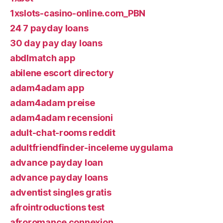
1xslots-casino-online.com_PBN
24 7 payday loans
30 day pay day loans
abdlmatch app
abilene escort directory
adam4adam app
adam4adam preise
adam4adam recensioni
adult-chat-rooms reddit
adultfriendfinder-inceleme uygulama
advance payday loan
advance payday loans
adventist singles gratis
afrointroductions test
afroromance connexion