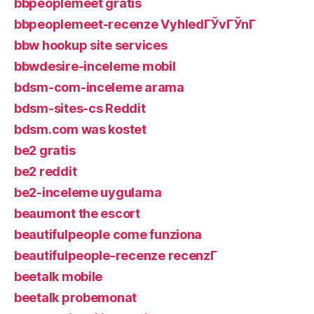
bbpeoplemeet gratis
bbpeoplemeet-recenze VyhledГЎvГЎnГ­
bbw hookup site services
bbwdesire-inceleme mobil
bdsm-com-inceleme arama
bdsm-sites-cs Reddit
bdsm.com was kostet
be2 gratis
be2 reddit
be2-inceleme uygulama
beaumont the escort
beautifulpeople come funziona
beautifulpeople-recenze recenzГ­
beetalk mobile
beetalk probemonat